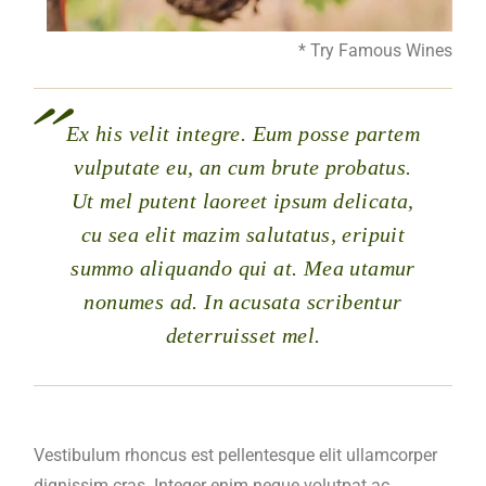
* Try Famous Wines
Ex his velit integre. Eum posse partem
vulputate eu, an cum brute probatus.
Ut mel putent laoreet ipsum delicata,
cu sea elit mazim salutatus, eripuit
summo aliquando qui at. Mea utamur
nonumes ad. In acusata scribentur
deterruisset mel.
Vestibulum rhoncus est pellentesque elit ullamcorper
dignissim cras. Integer enim neque volutpat ac